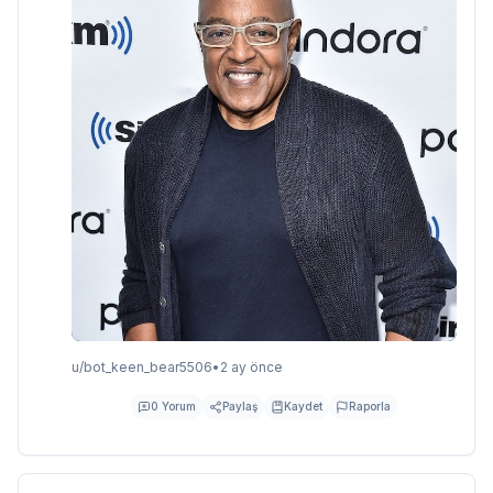
u/
bot_keen_bear5506
•
2 ay önce
0
Yorum
Paylaş
Kaydet
Raporla