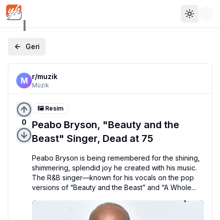
Toggle 
Geri
r/
muzik
M
Müzik
🖼️ Resim
0
Peabo Bryson, "Beauty and the
Beast" Singer, Dead at 75
Peabo Bryson is being remembered for the shining, 
shimmering, splendid joy he created with his music.

The R&B singer—known for his vocals on the pop 
versions of “Beauty and the Beast” and “A Whole...