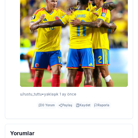
u/
rustu_tuttu
•
yaklaşık 1 ay önce
0
Yorum
Paylaş
Kaydet
Raporla
Yorumlar