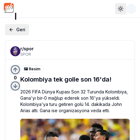
Toggle 
Geri
r/
spor
SPOR
🖼️ Resim
0
Kolombiya tek golle son 16'da!
2026 FIFA Dünya Kupası Son 32 Turunda Kolombiya, 
Gana'yı bir-0 mağlup ederek son 16'ya yükseldi. 
Kolombiya'ya turu getiren golü 14. dakikada John 
Arias attı. Gana ise organizasyona veda etti.