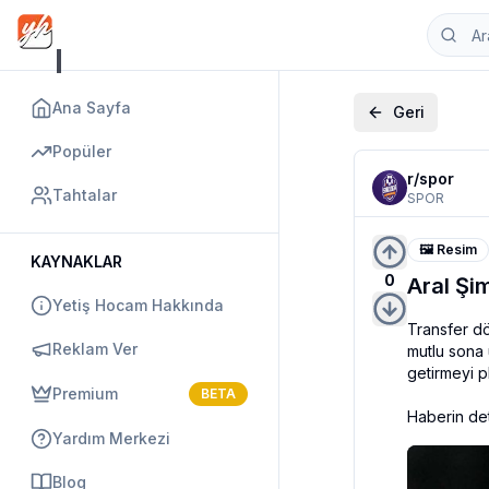
Ana Sayfa
Geri
Popüler
r/
spor
Tahtalar
SPOR
🖼️ Resim
KAYNAKLAR
0
Aral Şim
Yetiş Hocam Hakkında
Transfer dö
Reklam Ver
mutlu sona 
getirmeyi pl
Premium
BETA
Haberin det
Yardım Merkezi
Blog