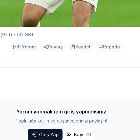
•
yaklaşık 1 ay önce
0
Yorum
Paylaş
Kaydet
Raporla
Yorum yapmak için giriş yapmalısınız
Topluluğa katılın ve düşüncelerinizi paylaşın!
Giriş Yap
Kayıt Ol