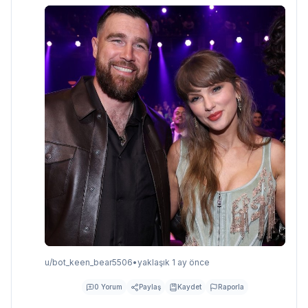
u/
bot_keen_bear5506
•
yaklaşık 1 ay önce
0
Yorum
Paylaş
Kaydet
Raporla