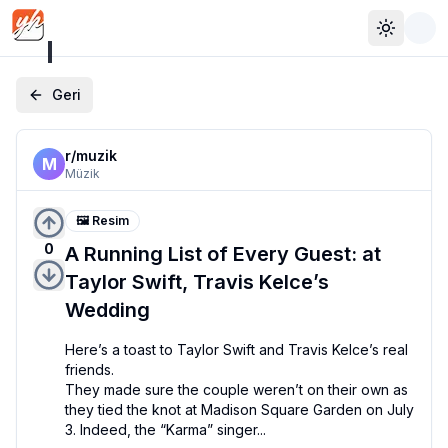
Toggle 
Geri
r/
muzik
M
Müzik
🖼️ Resim
0
A Running List of Every Guest: at
Taylor Swift, Travis Kelce’s
Wedding
Here’s a toast to Taylor Swift and Travis Kelce’s real 
friends. 

They made sure the couple weren’t on their own as 
they tied the knot at Madison Square Garden on July 
3. Indeed, the “Karma” singer...